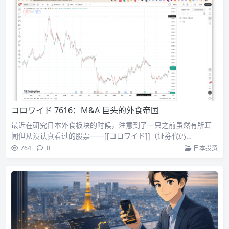
コロワイド 7616：M&A 巨头的外食帝国
最近在研究日本外食板块的时候，注意到了一只之前虽然有所耳
闻但从没认真看过的股票——[[コロワイド]]（证券代码…
764
0
日本投资