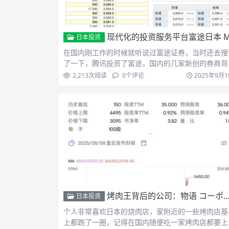
现代化的投资服务平台富途日本 Moomoo 介绍及开
日本投资
在国内刚工作的时候就听说过富途证券，当时还去搜
了一下，腾讯投资了富途，国内的几家新创的券商背
都有互联网公司…
2,213
次阅读
0
个评论
2025年9月1
烤肉王背后的公司：物语 コーポレーション 3097
日本投资
个人非常喜欢日本的烧肉店，家附近的一些烤肉店基
上都跑了一圈，记得在国内随便吃一家烤肉店都要上