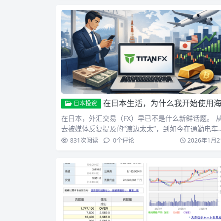
在日本生活，为什么我开始使用海外外汇经纪商？——以 Titan FX 为
日本投资
在日本，外汇交易（FX）早已不是什么新鲜话题。 
去被媒体反复提及的“渡边太太”，到如今在通勤电车
上、午休时…
831
次阅读
0
个评论
2026年1月2