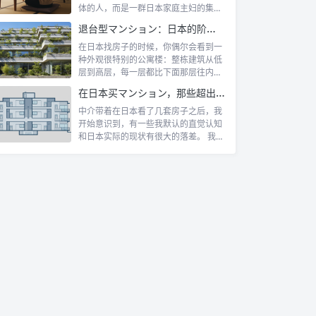
体的人，而是一群日本家庭主妇的集体
代号。她...
退台型マンション：日本的阶梯式露台公寓是什么
在日本找房子的时候，你偶尔会看到一
种外观很特别的公寓楼：整栋建筑从低
层到高层，每一层都比下面那层往内缩
一截，像...
在日本买マンション，那些超出认知的所有权规则
中介带着在日本看了几套房子之后，我
开始意识到，有一些我默认的直觉认知
和日本实际的现状有很大的落差。 我自
己第一...