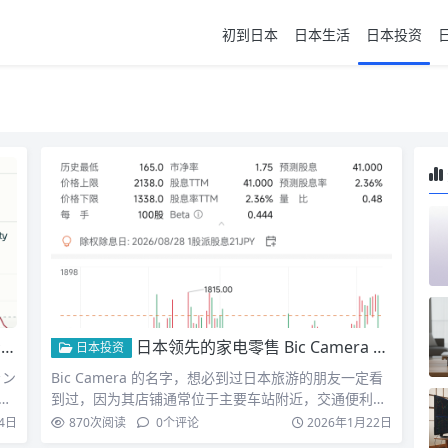
初到日本
日本生活
日本投资
会
日本领先的家电零售 Bic Camera 3048 分析
日本投资
ラン
Bic Camera 的名字，想必到过日本旅游的朋友一定看
优
到过，因为其店铺通常位于主要车站附近，交通便利，
更因…
4日
870
次阅读
0
个评论
2026年1月22日