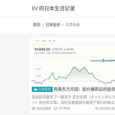
EV 的日本生活记录
首页
日本投资
文章列表
再看东方乐园：股价暴跌后的投资机
日本投资
前段时间我写了一篇关于 东方乐园（オリエンタル
ド）的分析文章，当时主要是因为看到了他们的株主
待政策，持有…
928
次阅读
0
个评论
2026年2月