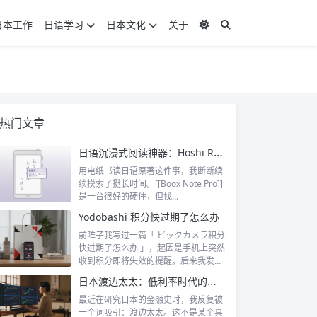
日本工作
日语学习
日本文化
关于
热门文章
日语沉浸式阅读神器：Hoshi Reader Android 与 Chimahon
用电纸书读日语原著这件事，我断断续
续摸索了挺长时间。[[Boox Note Pro]]
是一台很好的硬件，但找...
Yodobashi 积分快过期了怎么办
前阵子我写过一篇「 ビックカメラ积分
快过期了怎么办 」，起因是手机上突然
收到积分即将失效的提醒。后来我发
现，这...
日本渡边太太：低利率时代的散户传奇
最近在研究日本的金融史时，我反复被
一个词吸引：渡边太太。这不是某个具