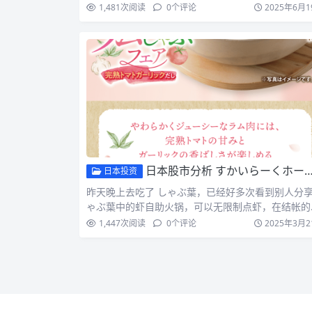
百，但是在日本吃…
1,481
次阅读
0
个评论
2025年6月1
日本股市分析 すかいらーくホールディングス 3197
日本投资
昨天晚上去吃了 しゃぶ葉，已经好多次看到别人分
ゃぶ葉中的虾自助火锅，可以无限制点虾，在结帐的
候非常偶然地…
1,447
次阅读
0
个评论
2025年3月2