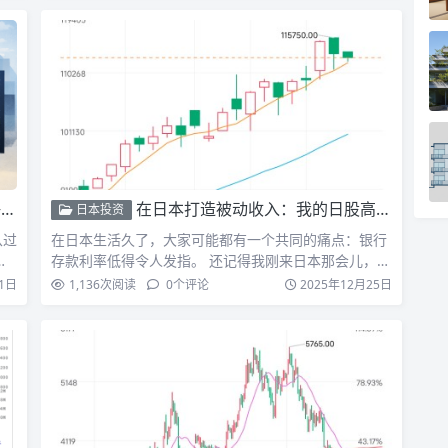
例
在日本打造被动收入：我的日股高息股与 ETF 投资实战指南
日本投资
从过
在日本生活久了，大家可能都有一个共同的痛点：银行
存款利率低得令人发指。 还记得我刚来日本那会儿，看
着银行存折上…
1日
1,136
次阅读
0
个评论
2025年12月25日