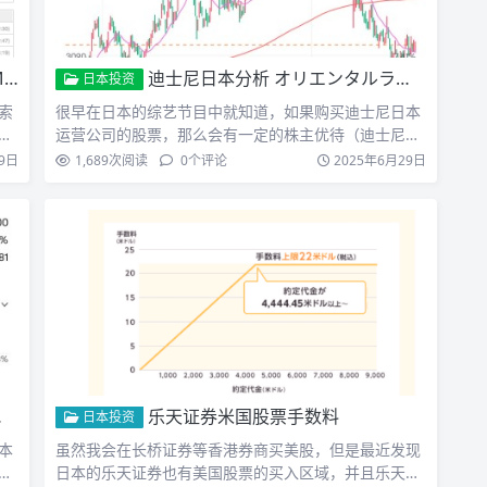
户
迪士尼日本分析 オリエンタルランド 4661
日本投资
索
很早在日本的综艺节目中就知道，如果购买迪士尼日本
后
运营公司的股票，那么会有一定的株主优待（迪士尼的
门票），所以今…
9日
1,689
次阅读
0
个评论
2025年6月29日
乐天证券米国股票手数料
日本投资
本
虽然我会在长桥证券等香港券商买美股，但是最近发现
日本的乐天证券也有美国股票的买入区域，并且乐天还