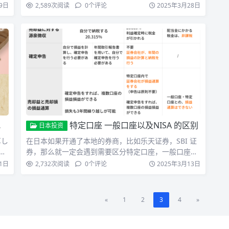
是在各种政策上…
9日
2,589
次阅读
0
个评论
2025年3月28日
特定口座 一般口座以及NISA 的区别
日本投资
享し
在日本如果开通了本地的券商，比如乐天证券，SBI 证
时
券，那么就一定会遇到需要区分特定口座，一般口座，
NISA。…
1日
2,732
次阅读
0
个评论
2025年3月13日
«
1
2
3
4
»