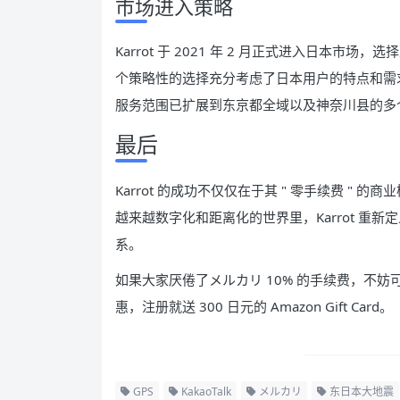
市场进入策略
Karrot 于 2021 年 2 月正式进入日本
个策略性的选择充分考虑了日本用户的特点和需求
服务范围已扩展到东京都全域以及神奈川县的多
最后
Karrot 的成功不仅仅在于其 " 零手续费 
越来越数字化和距离化的世界里，Karrot 重新
系。
如果大家厌倦了メルカリ 10% 的手续费，不妨
惠，注册就送 300 日元的 Amazon Gift Card。
GPS
KakaoTalk
メルカリ
东日本大地震