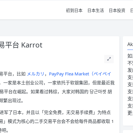
初到日本
日本生活
日本投资
台 Karrot
Ak
如
不
发
易平台，比如
メルカリ
，
PayPay Flea Market（ペイペイ
支
，一家是本土创业公司，一家依托于软银集团，但是最近我
支
支
易平台在崛起。如果看过韩综，大家对韩国的 당근마켓 胡
支
频繁出现过。
支
台也进军了日本，并且以「完全免费，无交易手续费」为特点
更
易」模式为核心的二手交易平台会不会给每件商品都收取 1
待吧。