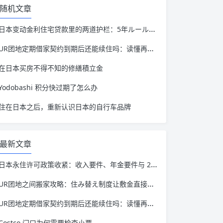
随机文章
日本变动金利住宅贷款里的两道护栏：5年ルール和125%ルール
UR团地定期借家契约到期后还能续住吗：读懂再契约这件事
在日本买房不得不知的修繕積立金
Yodobashi 积分快过期了怎么办
住在日本之后，重新认识日本的自行车品牌
最新文章
日本永住许可政策收紧：收入要件、年金要件与 20 万日元手续费全解读
UR团地之间搬家攻略：住み替え制度让敷金直接转移
UR团地定期借家契约到期后还能续住吗：读懂再契约这件事
Costco 门口为何需要检查小票