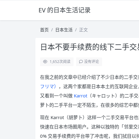
EV 的日本生活记录
首页
日本生活
正文
日本不要手续费的线下二手交易平
1,652
次阅读
没有评论
在我之前的文章中已经介绍了不少日本的二手交
フリマ）
，这两个家都是日本本土的互联网企业
又看到一个叫做
Karrot
（キャロット）的二手交
萝卜的二手平台一定不陌生，在很多的综艺中都
现在 Karrot（胡萝卜）这样一个二手交易平
快速在日本市场圈用户。这种以独特的「邻里交
0% 交易手续费的平台带了冲击呢，我们拭目以